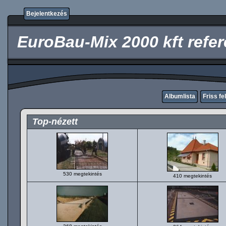
Bejelentkezés
EuroBau-Mix 2000 kft refe
Albumlista
Friss fe
Top-nézett
530 megtekintés
410 megtekintés